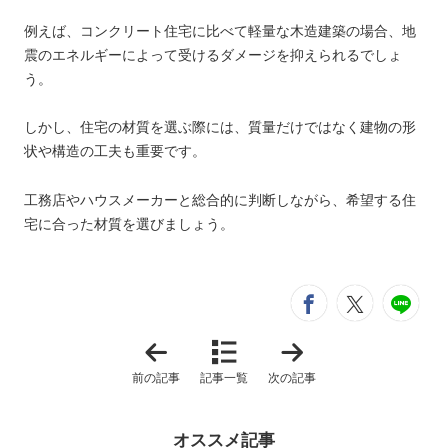
例えば、コンクリート住宅に比べて軽量な木造建築の場合、地
震のエネルギーによって受けるダメージを抑えられるでしょ
う。
しかし、住宅の材質を選ぶ際には、質量だけではなく建物の形
状や構造の工夫も重要です​​​​。
工務店やハウスメーカーと総合的に判断しながら、希望する住
宅に合った材質を選びましょう。
シ
entry354
entry3
e
「
「
地
地
震
震
前の記事
記事一覧
次の記事
に
に
強
強
い
い
家
家
オススメ記事
の
に