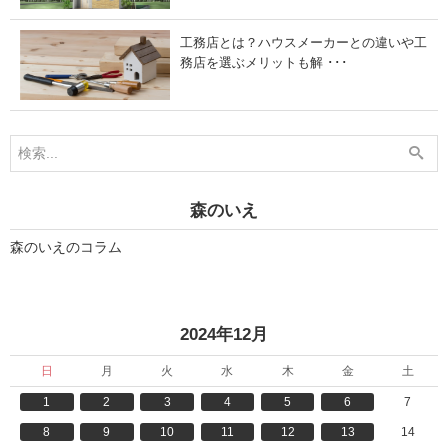
工務店とは？ハウスメーカーとの違いや工
務店を選ぶメリットも解 ･･･
森のいえ
森のいえのコラム
«
»
2024年12月
日
月
火
水
木
金
土
1
2
3
4
5
6
7
8
9
10
11
12
13
14