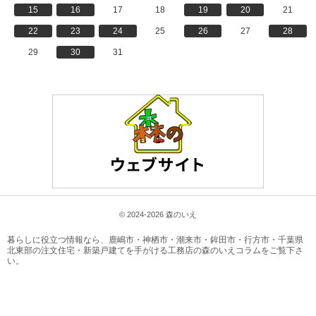
15
16
17
18
19
20
21
22
23
24
25
26
27
28
29
30
31
© 2024-2026 森のいえ
暮らしに役立つ情報なら、
鹿嶋市・神栖市・潮来市・鉾田市・行方市・千葉県
北東部の注文住宅・新築戸建てを手がける工務店の森のいえコラム
をご覧下さ
い。