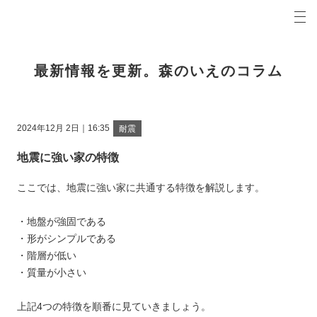
プロの目線からご提案。鹿嶋市・神栖市・潮来市・鉾田市・行方市・千葉県北東部の注文住宅・新
森のいえコラム 鹿嶋市・神栖市・潮来市・鉾田市・行方市・千葉県北東部の新築・注文住宅・新
最新情報を更新。森のいえのコラム
2024年12月 2日｜16:35
耐震
地震に強い家の特徴
ここでは、地震に強い家に共通する特徴を解説します。
・地盤が強固である
・形がシンプルである
・階層が低い
・質量が小さい
上記4つの特徴を順番に見ていきましょう。