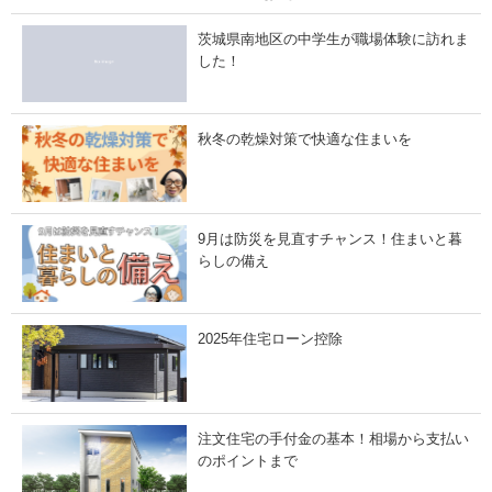
特
重
徴
要
茨城県南地区の中学生が職場体験に訪れま
と
な
は
3
した！
？
つ
耐
の
震
構
・
造
秋冬の乾燥対策で快適な住まいを
免
」
震
・
制
震
構
9月は防災を見直すチャンス！住まいと暮
造
に
らしの備え
つ
い
て
も
解
2025年住宅ローン控除
説
」
注文住宅の手付金の基本！相場から支払い
のポイントまで