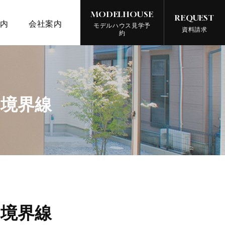
MODELHOUSE
REQUEST
案内
会社案内
モデルハウス見学予
資料請求
約
境界線
境界線