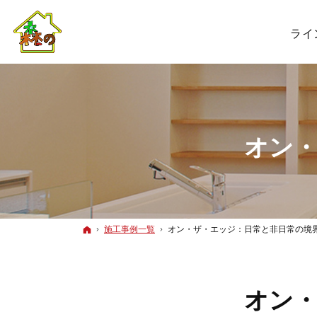
ライ
オン
ホーム
施工事例一覧
オン・ザ・エッジ：日常と非日常の境
オン