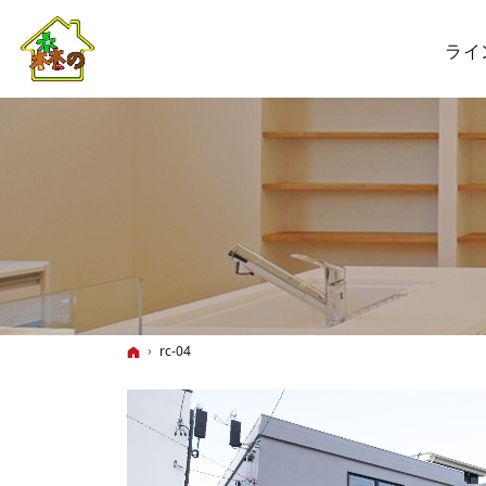
ライ
ホーム
rc-04