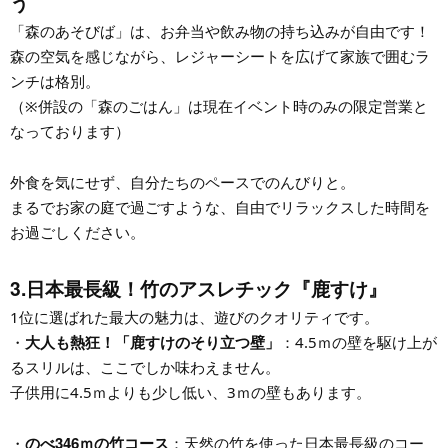
う
「森のあそびば」は、お弁当や飲み物の持ち込みが自由です！
森の空気を感じながら、レジャーシートを広げて家族で囲むラ
ンチは格別。
（※併設の「森のごはん」は現在イベント時のみの限定営業と
なっております）
外食を気にせず、自分たちのペースでのんびりと。
まるでお家の庭で過ごすような、自由でリラックスした時間を
お過ごしください。
3.日本最長級！竹のアスレチック『鹿すけ』
1位に選ばれた最大の魅力は、遊びのクオリティです。
大人も熱狂！「鹿すけのそり立つ壁」
・
：4.5ｍの壁を駆け上が
るスリルは、ここでしか味わえません。
子供用に4.5ｍよりも少し低い、3ｍの壁もあります。
のべ346ｍの竹コース
・
：天然の竹を使った日本最長級のコー